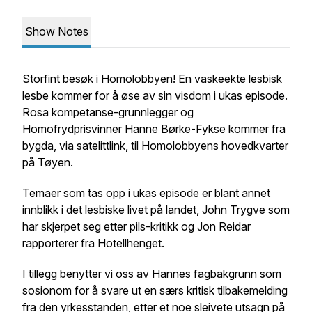
Show Notes
Storfint besøk i Homolobbyen! En vaskeekte lesbisk
lesbe kommer for å øse av sin visdom i ukas episode.
Rosa kompetanse-grunnlegger og
Homofrydprisvinner Hanne Børke-Fykse kommer fra
bygda, via satelittlink, til Homolobbyens hovedkvarter
på Tøyen.
Temaer som tas opp i ukas episode er blant annet
innblikk i det lesbiske livet på landet, John Trygve som
har skjerpet seg etter pils-kritikk og Jon Reidar
rapporterer fra Hotellhenget.
I tillegg benytter vi oss av Hannes fagbakgrunn som
sosionom for å svare ut en særs kritisk tilbakemelding
fra den yrkesstanden, etter et noe sleivete utsagn på