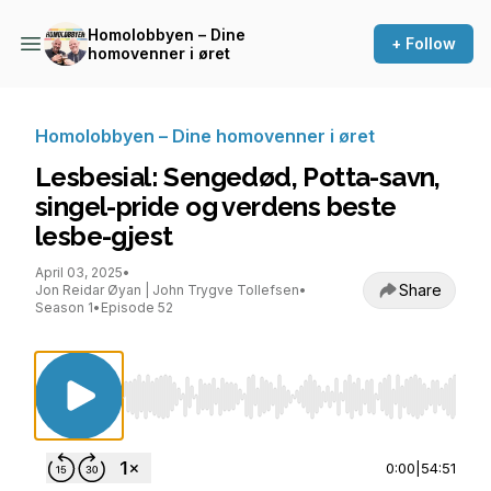
Homolobbyen – Dine
+ Follow
homovenner i øret
Homolobbyen – Dine homovenner i øret
Lesbesial: Sengedød, Potta-savn,
singel-pride og verdens beste
lesbe-gjest
April 03, 2025
•
Share
Jon Reidar Øyan | John Trygve Tollefsen
•
Season 1
•
Episode 52
Use Left/Right to seek, Home/End to jump to st
0:00
|
54:51