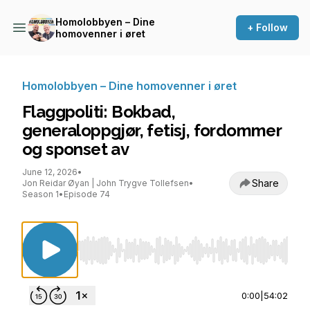
Homolobbyen – Dine
+ Follow
homovenner i øret
Homolobbyen – Dine homovenner i øret
Flaggpoliti: Bokbad,
generaloppgjør, fetisj, fordommer
og sponset av
June 12, 2026
•
Share
Jon Reidar Øyan | John Trygve Tollefsen
•
Season 1
•
Episode 74
Use Left/Right to seek, Home/End to jump to st
0:00
|
54:02