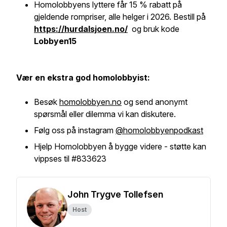
Homolobbyens lyttere får 15 % rabatt på
gjeldende rompriser, alle helger i 2026. Bestill på
https://hurdalsjoen.no/
og bruk kode
Lobbyen15
Vær en ekstra god homolobbyist:
Besøk
homolobbyen.no
og send anonymt
spørsmål eller dilemma vi kan diskutere.
Følg oss på instagram
@homolobbyenpodkast
Hjelp Homolobbyen å bygge videre - støtte kan
vippses til #833623
John Trygve Tollefsen
Host